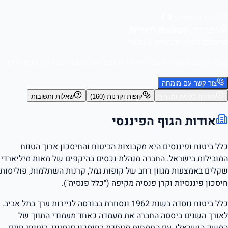
דירוג מומחים:
4.9
התמחות:
השקעות ריאליות
סיימתם להשוות באופן עצמאי?
קבלו הצעה משופרת עם דמי ניהול מנצחים מחברי הבורסה המובילים
צור קשר עם מומחה
סקירה כללית ומדריך
קופות וקרנות (160)
שאלות ותשובות
אודות הגוף הפיננסי
כלל ביטוח ופיננסים היא מקבוצות הביטוח והחיסכון ארוך הטווח
המובילות בישראל. החברה מנהלת נכסים בהיקפים של מאות מיליארדי
שקלים באמצעות מגוון רחב של קופות גמל, קרנות השתלמות, פוליסות
חיסכון פיננסיות וקרן פנסיה מקיפה ("כלל פנסיה").
כלל ביטוח נוסדה בשנת 1962 ונסחרת בבורסה לניירות ערך בתל אביב.
לאורך השנים ביססה החברה את מעמדה כאחד מעמודי התווך של
המשק הישראלי, עם התמחות מיוחדת בחיסכון פנסיוני, ביטוחי חיים