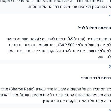
חברת ביטוח מחייבת הבנה של מספר מושגי יסוד שיסייעו לכם למקסם
את החיסכון ולצמצם את תשלום דמי הניהול והמסים.
1
התאמת מסלול לגיל
חוסכים צעירים (עד גיל 45) יכולים להרשות לעצמם חשיפה גבוהה
למניות (למשל מסלולי S&P 500), בעוד שחוסכים מבוגרים נוטים
למסלולים שמרניים יותר להגנה על הקרן מפני ירידות שערים סמוך
לפרישה.
2
בחינת מדד שארפ
אל תסתכלו רק על התשואה היבשה! מדד שארפ (Sharpe Ratio) מודד
כמה תשואה הניב הגוף המנהל עבור כל יחידת סיכון שנטל. מדד שארפ
גבוה מעיד על ניהול השקעות איכותי ומאוזן.