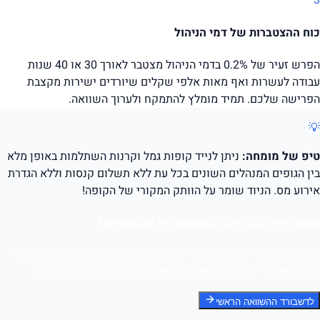
3
כוח ההצטברות של דמי הניהול
הפרש זעיר של 0.2% בדמי הניהול מצטבר לאורך 30 או 40 שנות
עבודה לעשרות ואף מאות אלפי שקלים שיורדים ישירות מקצבת
הפרישה שלכם. תמיד מומלץ להתמקח ולערוך השוואה.
💡
טיפ של מומחה:
ניתן לנייד קופות גמל וקרנות השתלמות באופן מלא
בין הגופים המנהלים השונים בכל עת ללא תשלום קנסות וללא הגדרת
אירוע מס. הניוד שומר על הוותק המקורי של הקופה!
מעוניינים בבדיקה השוואתית מקצועית?
המומחים שלנו יבחנו את מסלול ההשקעה הנוכחי שלכם מול ביצועי
הגוף הפיננסי המקביל בשוק וימליצו לכם על האפיק הטוב ביותר.
לדשבורד ההשוואה הראשי