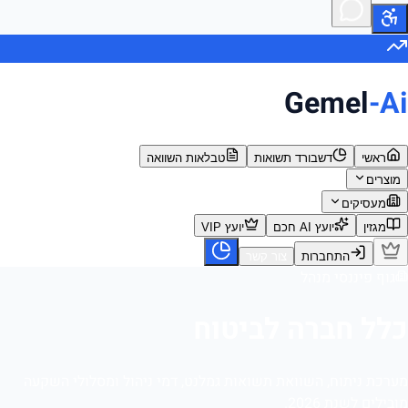
Gemel
-Ai
ראשי
דשבורד תשואות
טבלאות השוואה
מוצרים
מעסיקים
מגזין
יועץ AI חכם
יועץ VIP
התחברות
צור קשר
גוף פיננסי מנהל
כלל חברה לביטוח
מערכת ניתוח, השוואת תשואות גמלנט, דמי ניהול ומסלולי השקעה
מובילים לשנת 2026.