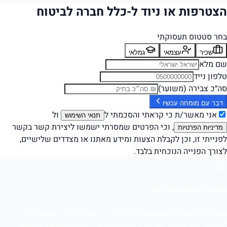
הצטרפות או ניוד ל-כלל חברה לביטוח
בחר סטטוס תעסוקתי
שכיר
עצמאי
גמלאי
שם מלא
טלפון נייד
סה״כ צבירה (משוער)
דבר עם מומחה עכשיו
אני מאשר/ת כי קראתי והסכמתי ל
ול
תנאי השימוש
, וכי הפרטים שמסרתי ישמשו ליצירת קשר בקשר
מדיניות הפרטיות
לפנייתי זו, וכן לקבלת הצעות ומידע מאתנו או מצדדים שלישיים,
לצורך הפנייה הנוכחית בלבד.
אבטחה ושקיפות מלאה
מערכת Gemel-Ai מסתמכת ישירות על מאגר המידע הממשלתי
"גמלנט" של משרד האוצר. כל השוואה וכל נתון מוצגים בשקיפות