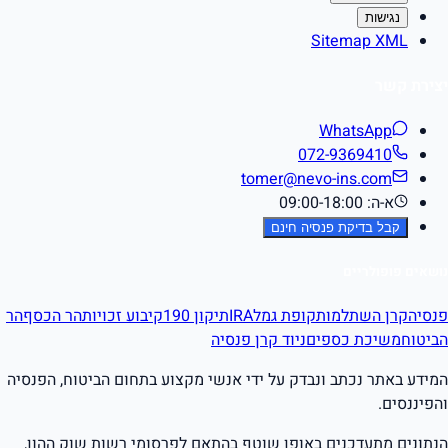
נגישות
Sitemap XML
יצירת קשר
WhatsApp
072-9369410
tomer@nevo-ins.com
א-ה: 09:00-18:00
קבל בדיקת פנסיה חינם
נושאים פופולריים
פנסיה
קרן השתלמות
קופת גמל
IRA
תיקון 190
קיבוע זכויות
הר הכסף
הר
הביטוח
משיכת כספים
ניוד קרן פנסיה
המידע באתר נכתב ונבדק על ידי אנשי מקצוע בתחום הביטוח, הפנסיה
והפיננסים.
הנתונים מתעדכנים באופן שוטף בהתאם לפרסומי רשות שוק ההון,