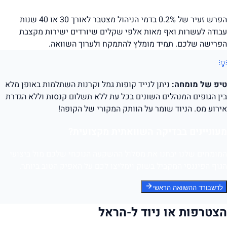
הפרש זעיר של 0.2% בדמי הניהול מצטבר לאורך 30 או 40 שנות
עבודה לעשרות ואף מאות אלפי שקלים שיורדים ישירות מקצבת
הפרישה שלכם. תמיד מומלץ להתמקח ולערוך השוואה.
💡
טיפ של מומחה:
ניתן לנייד קופות גמל וקרנות השתלמות באופן מלא
בין הגופים המנהלים השונים בכל עת ללא תשלום קנסות וללא הגדרת
אירוע מס. הניוד שומר על הוותק המקורי של הקופה!
מעוניינים בבדיקה השוואתית מקצועית?
המומחים שלנו יבחנו את מסלול ההשקעה הנוכחי שלכם מול ביצועי
הגוף הפיננסי המקביל בשוק וימליצו לכם על האפיק הטוב ביותר.
לדשבורד ההשוואה הראשי
הצטרפות או ניוד ל-הראל