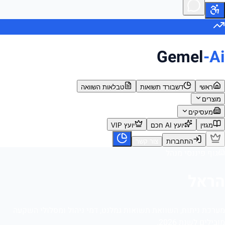
Gemel
-Ai
ראשי
דשבורד תשואות
טבלאות השוואה
מוצרים
מעסיקים
מגזין
יועץ AI חכם
יועץ VIP
התחברות
צור קשר
גוף פיננסי מנהל
הראל
מערכת ניתוח, השוואת תשואות גמלנט, דמי ניהול ומסלולי השקעה
מובילים לשנת 2026.