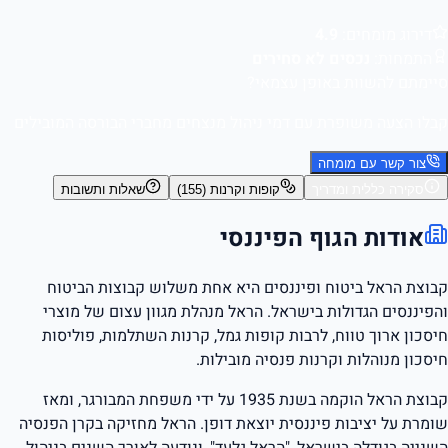
דירוג מומחים:
4.9
התמחות:
נכסים לא סחירים
סיימתם להשוות באופן עצמאי?
קבלו הצעה משופרת עם דמי ניהול מנצחים מחברי הבורסה המובילים
צור קשר עם מומחה
סקירה כללית ומדריך
קופות וקרנות (155)
שאלות ותשובות
אודות הגוף הפיננסי
קבוצת הראל ביטוח ופיננסים היא אחת משלוש קבוצות הביטוח
והפיננסים הגדולות בישראל. הראל מנהלת מגוון עצום של מוצרי
חיסכון ארוך טווח, לרבות קופות גמל, קרנות השתלמות, פוליסות
חיסכון מנוהלות וקרנות פנסיה מובילות.
קבוצת הראל הוקמה בשנת 1935 על ידי משפחת המבורגר, ומאז
שומרת על יציבות פיננסית יוצאת דופן. הראל מחזיקה בקרן הפנסיה
השנייה בגודלה בישראל, "הראל גלעד", ונודעה לאורך השנים בניהול