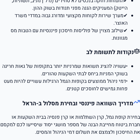
✔
התמחות חזקה בנכסים לא סחירים (נדל"ן מניב, תשתיות,
הייטק) המעניקים הגנה מפני תנודות בשוק ההון.
✔
מערך שירות לקוחות מקצועי ומדורג גבוה במדדי משרד
האוצר.
✔
שילוב מצוין של פוליסות חיסכון פיננסיות עם הטבות מס
מגוונות.
נקודות לתשומת לב
•
עשויה להציג תשואות שמרניות יותר בתקופות של גאות חריגה
בשוקי המניות ביחס לבתי השקעות טהורים.
•
דמי ניהול ממוצעים בקופות הגמל הרגילות עשויים להיות מעט
פחות גמישים לחוסכים קטנים.
מדריך השוואה פיננסי ובחירת מסלול ב-
הראל
בחירת קופת גמל, קרן השתלמות או קרן פנסיה בבית השקעות או
חברת ביטוח מחייבת הבנה של מספר מושגי יסוד שיסייעו לכם למקסם
את החיסכון ולצמצם את תשלום דמי הניהול והמסים.