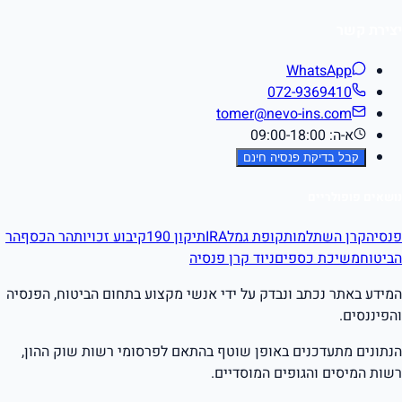
יצירת קשר
WhatsApp
072-9369410
tomer@nevo-ins.com
א-ה: 09:00-18:00
קבל בדיקת פנסיה חינם
נושאים פופולריים
פנסיה
קרן השתלמות
קופת גמל
IRA
תיקון 190
קיבוע זכויות
הר הכסף
הר
הביטוח
משיכת כספים
ניוד קרן פנסיה
המידע באתר נכתב ונבדק על ידי אנשי מקצוע בתחום הביטוח, הפנסיה
והפיננסים.
הנתונים מתעדכנים באופן שוטף בהתאם לפרסומי רשות שוק ההון,
רשות המיסים והגופים המוסדיים.