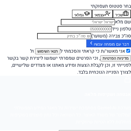
בחר סטטוס תעסוקתי
שכיר
עצמאי
גמלאי
שם מלא
טלפון נייד
סה״כ צבירה (משוער)
דבר עם מומחה עכשיו
אני מאשר/ת כי קראתי והסכמתי ל
ול
תנאי השימוש
, וכי הפרטים שמסרתי ישמשו ליצירת קשר בקשר
מדיניות הפרטיות
לפנייתי זו, וכן לקבלת הצעות ומידע מאתנו או מצדדים שלישיים,
לצורך הפנייה הנוכחית בלבד.
אבטחה ושקיפות מלאה
מערכת Gemel-Ai מסתמכת ישירות על מאגר המידע הממשלתי
"גמלנט" של משרד האוצר. כל השוואה וכל נתון מוצגים בשקיפות
מוחלטת ללא הטיות שיווקיות.