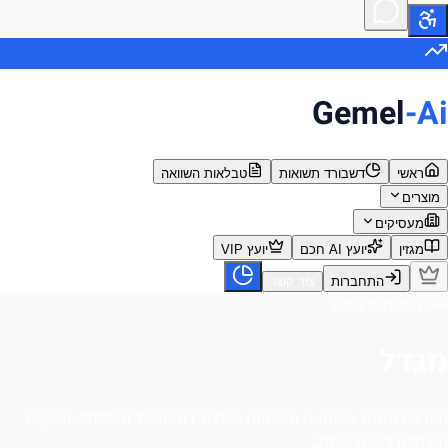
Gemel
-Ai
ראשי
דשבורד תשואות
טבלאות השוואה
מוצרים
מעסיקים
מגזין
יועץ AI חכם
יועץ VIP
התחברות
צור קשר
גוף פיננסי מנהל
מגדל
מערכת ניתוח, השוואת תשואות גמלנט, דמי ניהול ומסלולי השקעה
מובילים לשנת 2026.