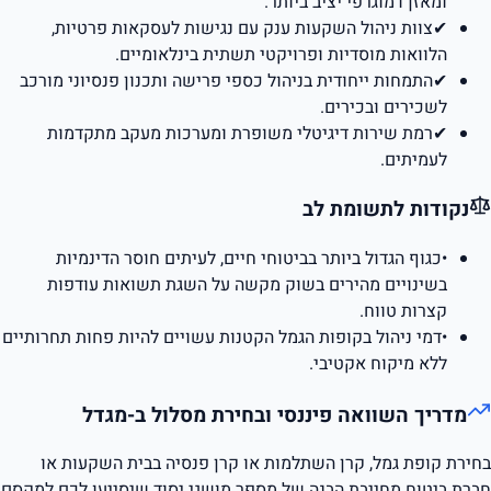
ומאזן דמוגרפי יציב ביותר.
✔
צוות ניהול השקעות ענק עם נגישות לעסקאות פרטיות,
הלוואות מוסדיות ופרויקטי תשתית בינלאומיים.
✔
התמחות ייחודית בניהול כספי פרישה ותכנון פנסיוני מורכב
לשכירים ובכירים.
✔
רמת שירות דיגיטלי משופרת ומערכות מעקב מתקדמות
לעמיתים.
נקודות לתשומת לב
•
כגוף הגדול ביותר בביטוחי חיים, לעיתים חוסר הדינמיות
בשינויים מהירים בשוק מקשה על השגת תשואות עודפות
קצרות טווח.
•
דמי ניהול בקופות הגמל הקטנות עשויים להיות פחות תחרותיים
ללא מיקוח אקטיבי.
מדריך השוואה פיננסי ובחירת מסלול ב-
מגדל
בחירת קופת גמל, קרן השתלמות או קרן פנסיה בבית השקעות או
חברת ביטוח מחייבת הבנה של מספר מושגי יסוד שיסייעו לכם למקסם