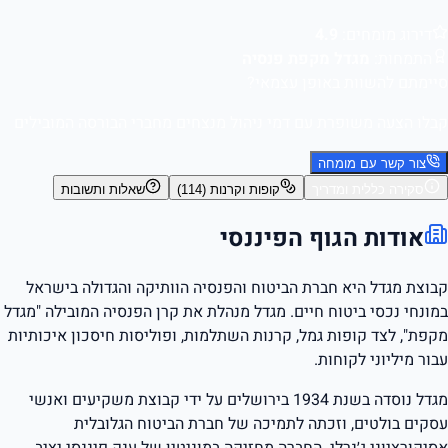
דירוג מומחים:
4.9
התמחות:
מגדל מקפת פנסיה
סיימתם להשוות באופן עצמאי?
קבלו הצעה משופרת עם דמי ניהול מנצחים מחברי הבורסה המובילים
צור קשר עם מומחה
סקירה כללית ומדריך
קופות וקרנות (114)
שאלות ותשובות
אודות הגוף הפיננסי
קבוצת מגדל היא חברת הביטוח והפנסיה הוותיקה והגדולה בישראל
במונחי נכסי ביטוח חיים. מגדל מנהלת את קרן הפנסיה המובילה "מגדל
מקפת", לצד קופות גמל, קרנות השתלמות, ופוליסות חיסכון איכותיות
עבור מיליוני לקוחות.
מגדל נוסדה בשנת 1934 בירושלים על ידי קבוצת משקיעים ואנשי
עסקים בולטים, וזכתה לתמיכה של חברת הביטוח הגלובלית
אסיקורציוני ג׳נרלי. החברה מחזיקה במוניטין של ענק פיננסי יציב