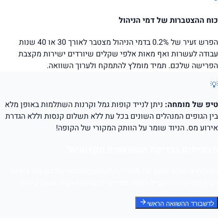
כוח ההצטברות של דמי הניהול
הפרש זעיר של 0.2% בדמי הניהול מצטבר לאורך 30 או 40 שנות
עבודה לעשרות ואף מאות אלפי שקלים שיורדים ישירות מקצבת
הפרישה שלכם. תמיד מומלץ להתמקח ולערוך השוואה.
💡
טיפ של מומחה:
ניתן לנייד קופות גמל וקרנות השתלמות באופן מלא
בין הגופים המנהלים השונים בכל עת ללא תשלום קנסות וללא הגדרת
אירוע מס. הניוד שומר על הוותק המקורי של הקופה!
מעוניינים בבדיקה השוואתית מקצועית?
המומחים שלנו יבחנו את מסלול ההשקעה הנוכחי שלכם מול ביצועי
הגוף הפיננסי המקביל בשוק וימליצו לכם על האפיק הטוב ביותר.
לדשבורד ההשוואה הראשי