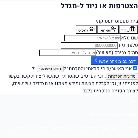
הצטרפות או ניוד ל-מגדל
בחר סטטוס תעסוקתי
שכיר
עצמאי
גמלאי
שם מלא
טלפון נייד
סה״כ צבירה (משוער)
דבר עם מומחה עכשיו
אני מאשר/ת כי קראתי והסכמתי ל
ול
תנאי השימוש
, וכי הפרטים שמסרתי ישמשו ליצירת קשר בקשר
מדיניות הפרטיות
לפנייתי זו, וכן לקבלת הצעות ומידע מאתנו או מצדדים שלישיים,
לצורך הפנייה הנוכחית בלבד.
אבטחה ושקיפות מלאה
מערכת Gemel-Ai מסתמכת ישירות על מאגר המידע הממשלתי
"גמלנט" של משרד האוצר. כל השוואה וכל נתון מוצגים בשקיפות